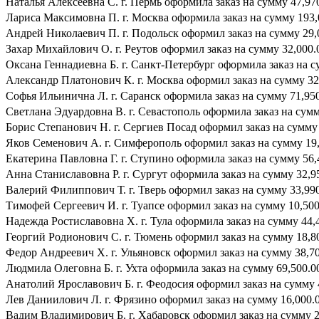
Наталья Алексеевна С. г. Пермь оформила заказ на сумму 47,970
Лариса Максимовна П. г. Москва оформила заказ на сумму 193,0
Андрей Николаевич П. г. Подольск оформил заказ на сумму 29,0
Захар Михайлович О. г. Реутов оформил заказ на сумму 32,000.0
Оксана Геннадиевна Б. г. Санкт-Петербург оформила заказ на су
Александр Платонович К. г. Москва оформил заказ на сумму 32,
Софья Ильинична Л. г. Саранск оформила заказ на сумму 71,950.
Светлана Эдуардовна В. г. Севастополь оформила заказ на сумму
Борис Степанович Н. г. Сергиев Посад оформил заказ на сумму 4
Яков Семенович А. г. Симферополь оформил заказ на сумму 19,
Екатерина Павловна Г. г. Ступино оформила заказ на сумму 56,4
Анна Станиславовна Р. г. Сургут оформила заказ на сумму 32,95
Валерий Филиппович Т. г. Тверь оформил заказ на сумму 33,990.
Тимофей Сергеевич И. г. Туапсе оформил заказ на сумму 10,500.
Надежда Ростиславовна Х. г. Тула оформила заказ на сумму 44,4
Георгий Родионович С. г. Тюмень оформил заказ на сумму 18,800
Федор Андреевич Х. г. Ульяновск оформил заказ на сумму 38,700
Людмила Олеговна Б. г. Ухта оформила заказ на сумму 69,500.00
Анатолий Ярославович Б. г. Феодосия оформил заказ на сумму 4
Лев Даниилович Л. г. Фрязино оформил заказ на сумму 16,000.0
Вадим Владимирович Б. г. Хабаровск оформил заказ на сумму 21