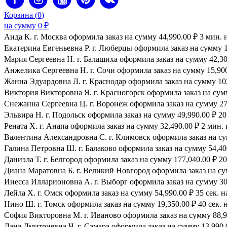
Корзина (
0
)
на сумму
0
₽
Аида К. г. Москва оформила заказ на сумму 44,990.00 ₽ 3 мин. 
Екатерина Евгеньевна Р. г. Люберцы оформила заказ на сумму 1
Мария Сергеевна H. г. Балашиха оформила заказ на сумму 42,300
Анжелика Сергеевна Н. г. Сочи оформила заказ на сумму 15,900.
Жанна Эдуардовна Л. г. Краснодар оформила заказ на сумму 103,
Виктория Викторовна Я. г. Красногорск оформила заказ на сумму
Снежанна Сергеевна Ц. г. Воронеж оформила заказ на сумму 27,
Эльвира Н. г. Подольск оформила заказ на сумму 49,990.00 ₽ 20 
Рената Х. г. Анапа оформила заказ на сумму 32,490.00 ₽ 2 мин. 
Валентина Александровна С. г. Климовск оформила заказ на сум
Галина Петровна Ш. г. Балаково оформила заказ на сумму 54,400
Даниэла Т. г. Белгород оформила заказ на сумму 177,040.00 ₽ 20
Диана Маратовна Б. г. Великий Новгород оформила заказ на сум
Инесса Илларионовна А. г. Выборг оформила заказ на сумму 30,
Лейла Х. г. Омск оформила заказ на сумму 54,990.00 ₽ 35 сек. н
Нино Ш. г. Томск оформила заказ на сумму 19,350.00 ₽ 40 сек. 
София Викторовна М. г. Иваново оформила заказ на сумму 88,99
Дана Дмитриевна Ч. г. Самара оформила заказ на сумму 13,990.0