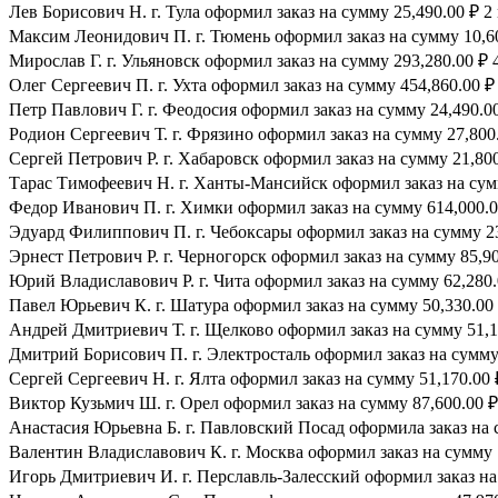
Лев Борисович Н. г. Тула оформил заказ на сумму 25,490.00 ₽ 2
Максим Леонидович П. г. Тюмень оформил заказ на сумму 10,60
Мирослав Г. г. Ульяновск оформил заказ на сумму 293,280.00 ₽ 
Олег Сергеевич П. г. Ухта оформил заказ на сумму 454,860.00 ₽
Петр Павлович Г. г. Феодосия оформил заказ на сумму 24,490.00
Родион Сергеевич Т. г. Фрязино оформил заказ на сумму 27,800.
Сергей Петрович Р. г. Хабаровск оформил заказ на сумму 21,800
Тарас Тимофеевич Н. г. Ханты-Мансийск оформил заказ на сумм
Федор Иванович П. г. Химки оформил заказ на сумму 614,000.0
Эдуард Филиппович П. г. Чебоксары оформил заказ на сумму 23
Эрнест Петрович Р. г. Черногорск оформил заказ на сумму 85,90
Юрий Владиславович Р. г. Чита оформил заказ на сумму 62,280.
Павел Юрьевич К. г. Шатура оформил заказ на сумму 50,330.00 
Андрей Дмитриевич Т. г. Щелково оформил заказ на сумму 51,17
Дмитрий Борисович П. г. Электросталь оформил заказ на сумму 
Сергей Сергеевич Н. г. Ялта оформил заказ на сумму 51,170.00 
Виктор Кузьмич Ш. г. Орел оформил заказ на сумму 87,600.00 ₽
Анастасия Юрьевна Б. г. Павловский Посад оформила заказ на с
Валентин Владиславович К. г. Москва оформил заказ на сумму 1
Игорь Дмитриевич И. г. Перславль-Залесский оформил заказ на 