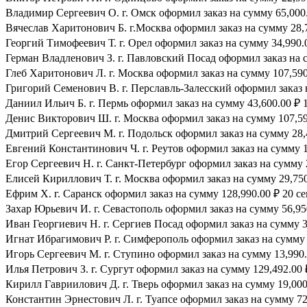
Владимир Сергеевич О. г. Омск оформил заказ на сумму 65,000.
Вячеслав Харитонович Б. г.Москва оформил заказ на сумму 28,7
Георгий Тимофеевич Т. г. Орел оформил заказ на сумму 34,990.0
Герман Владленович З. г. Павловский Посад оформил заказ на су
Глеб Харитонович Л. г. Москва оформил заказ на сумму 107,590.
Григорий Семенович В. г. Перславль-Залесский оформил заказ н
Даниил Ильич Б. г. Пермь оформил заказ на сумму 43,600.00 ₽ 1
Денис Викторович Ш. г. Москва оформил заказ на сумму 107,590
Дмитрий Сергеевич М. г. Подольск оформил заказ на сумму 28,4
Евгений Константинович Ч. г. Реутов оформил заказ на сумму 1
Егор Сергеевич Н. г. Санкт-Петербург оформил заказ на сумму 2
Елисей Кириллович Т. г. Москва оформил заказ на сумму 29,750.
Ефрим Х. г. Саранск оформил заказ на сумму 128,990.00 ₽ 20 се
Захар Юрьевич И. г. Севастополь оформил заказ на сумму 56,950
Иван Георгиевич Н. г. Сергиев Посад оформил заказ на сумму 39
Игнат Ибрагимович Р. г. Симферополь оформил заказ на сумму 8
Игорь Сергеевич М. г. Ступино оформил заказ на сумму 13,990.0
Илья Петрович З. г. Сургут оформил заказ на сумму 129,492.00 ₽
Кирилл Гавриилович Д. г. Тверь оформил заказ на сумму 19,000.
Константин Эрнестович Л. г. Туапсе оформил заказ на сумму 72,