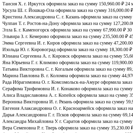
Таисия Х. г. Иркутск оформила заказ на сумму 150,960.00 ₽ 24 
Урсула Ш. г. Йошкар-Ола оформила заказ на сумму 316,000.00 ₽
Кристина Александровна С. г. Казань оформила заказ на сумму 
Чулпан Т. г. Ростов-на-Дону оформила заказ на сумму 127,200.0
Элла Б. г. Каменогорск оформила заказ на сумму 67,990.00 ₽ 30 
Эльвира З. г. Кемерово оформила заказ на сумму 235,500.00 ₽ 45
Эмма Сергеевна И. г. Киров оформила заказ на сумму 47,200.00 
Изольда Ю. г. Кировоград оформила заказ на сумму 18,300.00 ₽ 
Юлиана Сергеевна А. г. Кировск оформила заказ на сумму 55,600
Яна Юрьевна Г. г. Климово оформила заказ на сумму 119,900.00 
Татьяна Викторовна С. г. Когалым оформила заказ на сумму 89,
Марина Павловна В. г. Коломна оформила заказ на сумму 44,970
Рада Ибрагимовна О. г. Комсомольск-на-Амуре оформила заказ н
Серафима Трифимовна И. г. Конаково оформила заказ на сумму 1
Алиса Владиславовна А. г. Копейск оформила заказ на сумму 35,
Вероника Викторовна И. г. Рязань оформила заказ на сумму 59,9
Евгения Алаксандровна О. г. Красноармейск оформила заказ на 
Дарья Александровна Г. г. Псков оформила заказ на сумму 69,140
Александра Михайловна У. г. Саратов оформила заказ на сумму 3
Вера Семеновна Р. г. Тверь оформила заказ на сумму 35,230.00 ₽