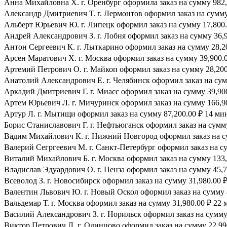
Анна Михайловна Х. г. Оренбург оформила заказ на сумму 982,4
Александр Дмитриевич Т. г. Лермонтов оформил заказ на сумму 
Альберт Юрьевич Ю. г. Липецк оформил заказ на сумму 17,800.
Андрей Александрович З. г. Лобня оформил заказ на сумму 36,9
Антон Сергеевич К. г. Лыткарино оформил заказ на сумму 28,20
Арсен Маратович Х. г. Москва оформил заказ на сумму 39,900.0
Артемий Петрович О. г. Майкоп оформил заказ на сумму 28,200.
Анатолий Александрович Е. г. Челябинск оформил заказ на сумм
Аркадий Дмитриевич Г. г. Миасс оформил заказ на сумму 39,900
Артем Юрьевич Л. г. Мичуринск оформил заказ на сумму 166,90
Артур Л. г. Мытищи оформил заказ на сумму 87,200.00 ₽ 14 мин
Борис Станиславович Г. г. Нефтьюганск оформил заказ на сумму
Вадим Михайлович К. г. Нижний Новгород оформил заказ на су
Валерий Сегргеевич М. г. Санкт-Петербург оформил заказ на су
Виталий Михайлович Б. г. Москва оформил заказ на сумму 133,7
Владислав Эдуардович О. г. Пенза оформил заказ на сумму 45,7
Всеволод З. г. Новосибирск оформил заказ на сумму 31,980.00 ₽
Валентин Львович Ю. г. Новый Оскол оформил заказ на сумму 4
Вальдемар Т. г. Москва оформил заказ на сумму 31,980.00 ₽ 22 
Василий Александрович З. г. Норильск оформил заказ на сумму 
Виктор Петрович Л. г. Одинцово оформил заказ на сумму 22,990