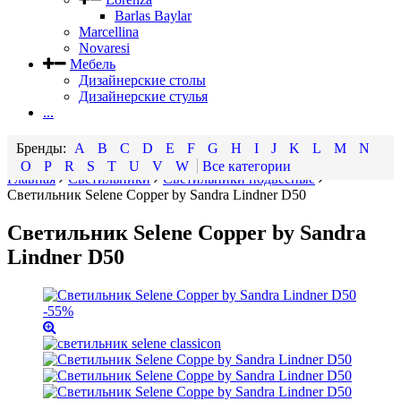
Barlas Baylar
Marcellina
Novaresi
Мебель
Дизайнерские столы
Дизайнерские стулья
...
A
B
C
D
E
F
G
H
I
J
K
L
M
N
O
P
R
S
T
U
V
W
Все категории
Главная
Светильники
Светильники подвесные
Светильник Selene Copper by Sandra Lindner D50
Светильник Selene Copper by Sandra
Lindner D50
-55%