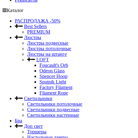
Каталог
РАСПРОДАЖА -50%
Best Sellers
PREMIUM
Люстры
Люстры подвесные
Люстры потолочные
Люстры на штанге
LOFT
Foucault's Orb
Odeon Glass
Spencer Hoop
Sputnik Light
Factory Filament
Filament Rope
Светильники
Светильники потолочные
Светильники подвесные
Светильники настенные
Бра
Доп свет
Торшеры
Настольные лампы