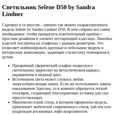
Светильник Selene D50
by Sandra
Lindner
Скромно и со вкусом – именно так можно охарактеризовать
модель Selene by Sandra Lindner D5
0. В нем собрано все самое
необходимое, чтобы превратить осветительный прибор с
простым дизайном в элемент нестареющей классики. Линейка
изделий построена на плафонах с разным диаметром. Это
позволяет комбинировать крупные и небольшие модели в
интересные композиции, задающие стилистику помещения в
целом.
Прозрачный сферический плафон подвесного
светильника закреплен на металлическом каркасе,
окрашенном в медный цвет.
Источником света может служить любая
энергосберегающая лампа. Если же использовать лампы
накаливания Эдисона, то в комнате образуется легкий
полумрак, создающий благоприятные условия для глаз
присутствующих.
Минималистский стиль, в котором оформлена модель,
привлекает любителей современного стиля, хай-тек или
владельцев роскошных лофт-апартаментов.