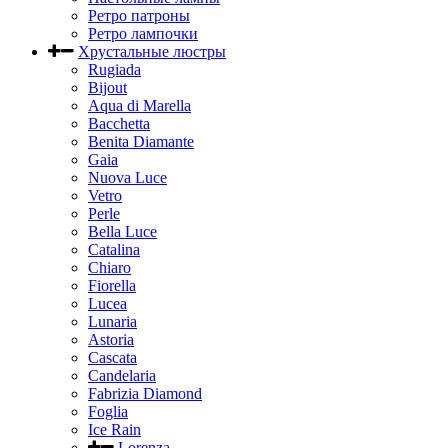
Ретро патроны
Ретро лампочки
Хрустальные люстры
Rugiada
Bijout
Aqua di Marella
Bacchetta
Benita Diamante
Gaia
Nuova Luce
Vetro
Perle
Bella Luce
Сatalina
Chiaro
Fiorella
Lucea
Lunaria
Astoria
Cascata
Candelaria
Fabrizia Diamond
Foglia
Ice Rain
Lorenza