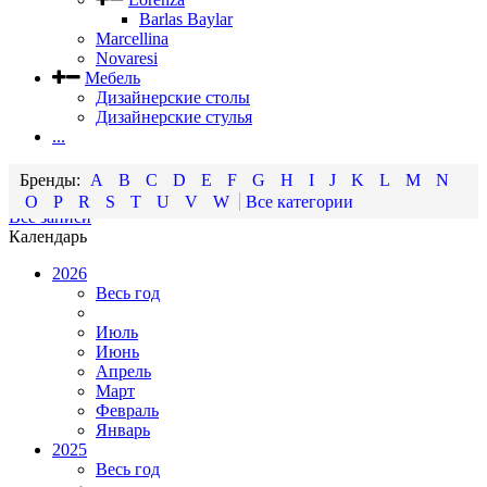
Barlas Baylar
Marcellina
Novaresi
Мебель
Дизайнерские столы
Дизайнерские стулья
...
A
B
C
D
E
F
G
H
I
J
K
L
M
N
O
P
R
S
T
U
V
W
Все категории
Все записи
Календарь
2026
Весь год
Июль
Июнь
Апрель
Март
Февраль
Январь
2025
Весь год