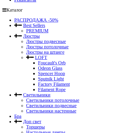
Каталог
РАСПРОДАЖА -50%
Best Sellers
PREMIUM
Люстры
Люстры подвесные
Люстры потолочные
Люстры на штанге
LOFT
Foucault's Orb
Odeon Glass
Spencer Hoop
Sputnik Light
Factory Filament
Filament Rope
Светильники
Светильники потолочные
Светильники подвесные
Светильники настенные
Бра
Доп свет
Торшеры
Настольные лампы