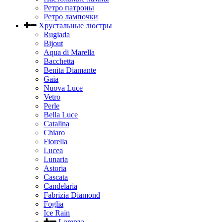
Ретро патроны
Ретро лампочки
Хрустальные люстры
Rugiada
Bijout
Aqua di Marella
Bacchetta
Benita Diamante
Gaia
Nuova Luce
Vetro
Perle
Bella Luce
Сatalina
Chiaro
Fiorella
Lucea
Lunaria
Astoria
Cascata
Candelaria
Fabrizia Diamond
Foglia
Ice Rain
Lorenza