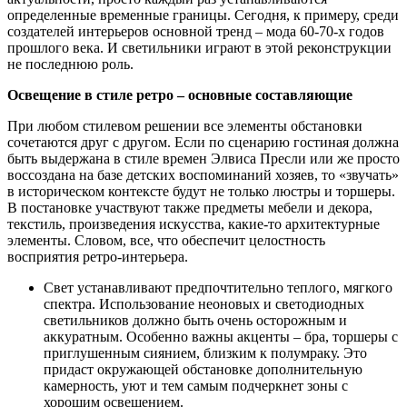
определенные временные границы. Сегодня, к примеру, среди
создателей интерьеров основной тренд – мода 60-70-х годов
прошлого века. И светильники играют в этой реконструкции
не последнюю роль.
Освещение в стиле ретро – основные составляющие
При любом стилевом решении все элементы обстановки
сочетаются друг с другом. Если по сценарию гостиная должна
быть выдержана в стиле времен Элвиса Пресли или же просто
воссоздана на базе детских воспоминаний хозяев, то «звучать»
в историческом контексте будут не только люстры и торшеры.
В постановке участвуют также предметы мебели и декора,
текстиль, произведения искусства, какие-то архитектурные
элементы. Словом, все, что обеспечит целостность
восприятия ретро-интерьера.
Свет устанавливают предпочтительно теплого, мягкого
спектра. Использование неоновых и светодиодных
светильников должно быть очень осторожным и
аккуратным. Особенно важны акценты – бра, торшеры с
приглушенным сиянием, близким к полумраку. Это
придаст окружающей обстановке дополнительную
камерность, уют и тем самым подчеркнет зоны с
хорошим освещением.