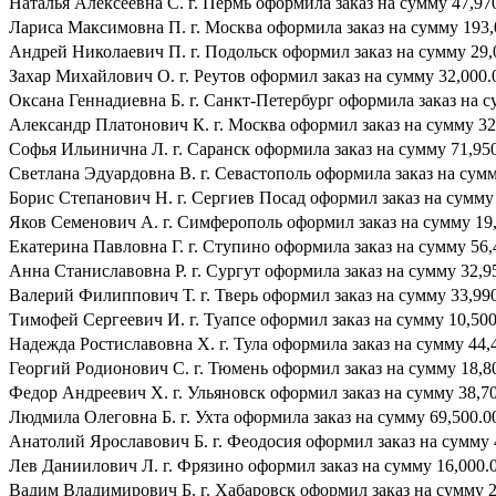
Наталья Алексеевна С. г. Пермь оформила заказ на сумму 47,970
Лариса Максимовна П. г. Москва оформила заказ на сумму 193,0
Андрей Николаевич П. г. Подольск оформил заказ на сумму 29,0
Захар Михайлович О. г. Реутов оформил заказ на сумму 32,000.0
Оксана Геннадиевна Б. г. Санкт-Петербург оформила заказ на су
Александр Платонович К. г. Москва оформил заказ на сумму 32,
Софья Ильинична Л. г. Саранск оформила заказ на сумму 71,950.
Светлана Эдуардовна В. г. Севастополь оформила заказ на сумму
Борис Степанович Н. г. Сергиев Посад оформил заказ на сумму 4
Яков Семенович А. г. Симферополь оформил заказ на сумму 19,
Екатерина Павловна Г. г. Ступино оформила заказ на сумму 56,4
Анна Станиславовна Р. г. Сургут оформила заказ на сумму 32,95
Валерий Филиппович Т. г. Тверь оформил заказ на сумму 33,990.
Тимофей Сергеевич И. г. Туапсе оформил заказ на сумму 10,500.
Надежда Ростиславовна Х. г. Тула оформила заказ на сумму 44,4
Георгий Родионович С. г. Тюмень оформил заказ на сумму 18,800
Федор Андреевич Х. г. Ульяновск оформил заказ на сумму 38,700
Людмила Олеговна Б. г. Ухта оформила заказ на сумму 69,500.00
Анатолий Ярославович Б. г. Феодосия оформил заказ на сумму 4
Лев Даниилович Л. г. Фрязино оформил заказ на сумму 16,000.0
Вадим Владимирович Б. г. Хабаровск оформил заказ на сумму 21