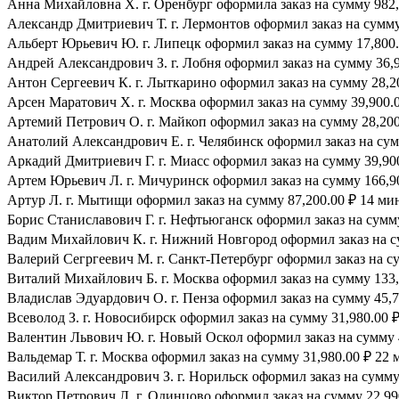
Анна Михайловна Х. г. Оренбург оформила заказ на сумму 982,4
Александр Дмитриевич Т. г. Лермонтов оформил заказ на сумму 
Альберт Юрьевич Ю. г. Липецк оформил заказ на сумму 17,800.
Андрей Александрович З. г. Лобня оформил заказ на сумму 36,9
Антон Сергеевич К. г. Лыткарино оформил заказ на сумму 28,20
Арсен Маратович Х. г. Москва оформил заказ на сумму 39,900.0
Артемий Петрович О. г. Майкоп оформил заказ на сумму 28,200.
Анатолий Александрович Е. г. Челябинск оформил заказ на сумм
Аркадий Дмитриевич Г. г. Миасс оформил заказ на сумму 39,900
Артем Юрьевич Л. г. Мичуринск оформил заказ на сумму 166,90
Артур Л. г. Мытищи оформил заказ на сумму 87,200.00 ₽ 14 мин
Борис Станиславович Г. г. Нефтьюганск оформил заказ на сумму
Вадим Михайлович К. г. Нижний Новгород оформил заказ на су
Валерий Сегргеевич М. г. Санкт-Петербург оформил заказ на су
Виталий Михайлович Б. г. Москва оформил заказ на сумму 133,7
Владислав Эдуардович О. г. Пенза оформил заказ на сумму 45,7
Всеволод З. г. Новосибирск оформил заказ на сумму 31,980.00 ₽
Валентин Львович Ю. г. Новый Оскол оформил заказ на сумму 4
Вальдемар Т. г. Москва оформил заказ на сумму 31,980.00 ₽ 22 
Василий Александрович З. г. Норильск оформил заказ на сумму 
Виктор Петрович Л. г. Одинцово оформил заказ на сумму 22,990