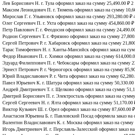
Лев Борисович Н. г. Тула оформил заказ на сумму 25,490.00 ₽ 2
Максим Леонидович П. г. Тюмень оформил заказ на сумму 10,60
Мирослав Г. г. Ульяновск оформил заказ на сумму 293,280.00 ₽ 
Олег Сергеевич П. г. Ухта оформил заказ на сумму 454,860.00 ₽
Петр Павлович Г. г. Феодосия оформил заказ на сумму 24,490.00
Родион Сергеевич Т. г. Фрязино оформил заказ на сумму 27,800.
Сергей Петрович Р. г. Хабаровск оформил заказ на сумму 21,800
Тарас Тимофеевич Н. г. Ханты-Мансийск оформил заказ на сумм
Федор Иванович П. г. Химки оформил заказ на сумму 614,000.0
Эдуард Филиппович П. г. Чебоксары оформил заказ на сумму 23
Эрнест Петрович Р. г. Черногорск оформил заказ на сумму 85,90
Юрий Владиславович Р. г. Чита оформил заказ на сумму 62,280.
Павел Юрьевич К. г. Шатура оформил заказ на сумму 50,330.00 
Андрей Дмитриевич Т. г. Щелково оформил заказ на сумму 51,17
Дмитрий Борисович П. г. Электросталь оформил заказ на сумму 
Сергей Сергеевич Н. г. Ялта оформил заказ на сумму 51,170.00 
Виктор Кузьмич Ш. г. Орел оформил заказ на сумму 87,600.00 ₽
Анастасия Юрьевна Б. г. Павловский Посад оформила заказ на с
Валентин Владиславович К. г. Москва оформил заказ на сумму 1
Игорь Дмитриевич И. г. Перславль-Залесский оформил заказ на 