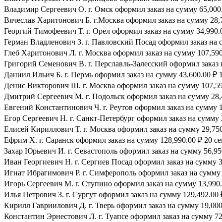
Владимир Сергеевич О. г. Омск оформил заказ на сумму 65,000.
Вячеслав Харитонович Б. г.Москва оформил заказ на сумму 28,7
Георгий Тимофеевич Т. г. Орел оформил заказ на сумму 34,990.0
Герман Владленович З. г. Павловский Посад оформил заказ на су
Глеб Харитонович Л. г. Москва оформил заказ на сумму 107,590.
Григорий Семенович В. г. Перславль-Залесский оформил заказ н
Даниил Ильич Б. г. Пермь оформил заказ на сумму 43,600.00 ₽ 1
Денис Викторович Ш. г. Москва оформил заказ на сумму 107,590
Дмитрий Сергеевич М. г. Подольск оформил заказ на сумму 28,4
Евгений Константинович Ч. г. Реутов оформил заказ на сумму 1
Егор Сергеевич Н. г. Санкт-Петербург оформил заказ на сумму 2
Елисей Кириллович Т. г. Москва оформил заказ на сумму 29,750.
Ефрим Х. г. Саранск оформил заказ на сумму 128,990.00 ₽ 20 се
Захар Юрьевич И. г. Севастополь оформил заказ на сумму 56,950
Иван Георгиевич Н. г. Сергиев Посад оформил заказ на сумму 39
Игнат Ибрагимович Р. г. Симферополь оформил заказ на сумму 8
Игорь Сергеевич М. г. Ступино оформил заказ на сумму 13,990.0
Илья Петрович З. г. Сургут оформил заказ на сумму 129,492.00 ₽
Кирилл Гавриилович Д. г. Тверь оформил заказ на сумму 19,000.
Константин Эрнестович Л. г. Туапсе оформил заказ на сумму 72,