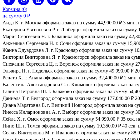
Корзина (
0
)
на сумму
0
₽
Аида К. г. Москва оформила заказ на сумму 44,990.00 ₽ 3 мин. 
Екатерина Евгеньевна Р. г. Люберцы оформила заказ на сумму 1
Мария Сергеевна H. г. Балашиха оформила заказ на сумму 42,300
Анжелика Сергеевна Н. г. Сочи оформила заказ на сумму 15,900.
Жанна Эдуардовна Л. г. Краснодар оформила заказ на сумму 103,
Виктория Викторовна Я. г. Красногорск оформила заказ на сумму
Снежанна Сергеевна Ц. г. Воронеж оформила заказ на сумму 27,
Эльвира Н. г. Подольск оформила заказ на сумму 49,990.00 ₽ 20 
Рената Х. г. Анапа оформила заказ на сумму 32,490.00 ₽ 2 мин. 
Валентина Александровна С. г. Климовск оформила заказ на сум
Галина Петровна Ш. г. Балаково оформила заказ на сумму 54,400
Даниэла Т. г. Белгород оформила заказ на сумму 177,040.00 ₽ 20
Диана Маратовна Б. г. Великий Новгород оформила заказ на сум
Инесса Илларионовна А. г. Выборг оформила заказ на сумму 30,
Лейла Х. г. Омск оформила заказ на сумму 54,990.00 ₽ 35 сек. н
Нино Ш. г. Томск оформила заказ на сумму 19,350.00 ₽ 40 сек. 
София Викторовна М. г. Иваново оформила заказ на сумму 88,99
Дана Дмитриевна Ч. г. Самара оформила заказ на сумму 13,990.0