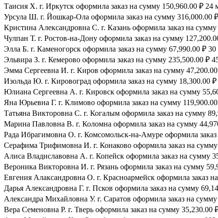
Таисия Х. г. Иркутск оформила заказ на сумму 150,960.00 ₽ 24 
Урсула Ш. г. Йошкар-Ола оформила заказ на сумму 316,000.00 ₽
Кристина Александровна С. г. Казань оформила заказ на сумму 
Чулпан Т. г. Ростов-на-Дону оформила заказ на сумму 127,200.0
Элла Б. г. Каменогорск оформила заказ на сумму 67,990.00 ₽ 30 
Эльвира З. г. Кемерово оформила заказ на сумму 235,500.00 ₽ 45
Эмма Сергеевна И. г. Киров оформила заказ на сумму 47,200.00 
Изольда Ю. г. Кировоград оформила заказ на сумму 18,300.00 ₽ 
Юлиана Сергеевна А. г. Кировск оформила заказ на сумму 55,600
Яна Юрьевна Г. г. Климово оформила заказ на сумму 119,900.00 
Татьяна Викторовна С. г. Когалым оформила заказ на сумму 89,
Марина Павловна В. г. Коломна оформила заказ на сумму 44,970
Рада Ибрагимовна О. г. Комсомольск-на-Амуре оформила заказ н
Серафима Трифимовна И. г. Конаково оформила заказ на сумму 1
Алиса Владиславовна А. г. Копейск оформила заказ на сумму 35,
Вероника Викторовна И. г. Рязань оформила заказ на сумму 59,9
Евгения Алаксандровна О. г. Красноармейск оформила заказ на 
Дарья Александровна Г. г. Псков оформила заказ на сумму 69,140
Александра Михайловна У. г. Саратов оформила заказ на сумму 3
Вера Семеновна Р. г. Тверь оформила заказ на сумму 35,230.00 ₽