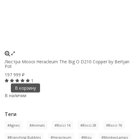
Люстра Moooi Heracleum The Big O D210 Copper by Bertjan
Pot
197 999
₽
1
В корзину
В наличии
Теги
#Agnes
#Animals
#Bocci 14
#Bocci 28
#Bocci 76
#Branching Bubbles
#Heracleum
#Mizu
#MonkeyLamps