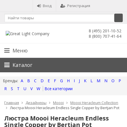
Вход
Регистрация
8 (495) 201-10-52
8 (800) 707-41-64
Меню
Каталог
A
B
C
D
E
F
G
H
I
J
K
L
M
N
O
P
R
S
T
U
V
W
Все категории
Главная
Дизайнеры
Moooi
Moooi Heracleum Collection
Люстра Moooi Heracleum Endless Single Copper by Bertjan Pot
Люстра Moooi Heracleum Endless
Single Copper by Bertjan Pot