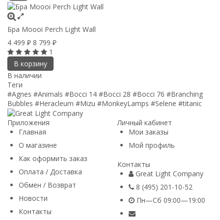
Бра Moooi Perch Light Wall
4 499
8 799
₽
₽
1
В корзину
В наличии
Теги
#Agnes
#Animals
#Bocci 14
#Bocci 28
#Bocci 76
#Branching
Bubbles
#Heracleum
#Mizu
#MonkeyLamps
#Selene
#titanic
Приложения
Личный кабинет
Главная
Мои заказы
О магазине
Мой профиль
Как оформить заказ
Контакты
Оплата / Доставка
Great Light Company
Обмен / Возврат
8 (495) 201-10-52
Новости
Пн—Сб 09:00—19:00
Контакты