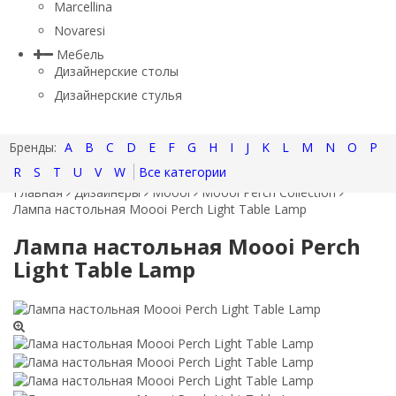
Marcellina
Novaresi
Мебель
Дизайнерские столы
Дизайнерские стулья
A
B
C
D
E
F
G
H
I
J
K
L
M
N
O
P
R
S
T
U
V
W
Все категории
Главная
Дизайнеры
Moooi
Moooi Perch Collection
Лампа настольная Moooi Perch Light Table Lamp
Лампа настольная Moooi Perch
Light Table Lamp