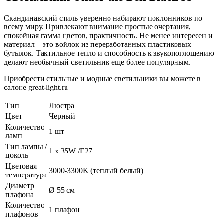
Cкандинавский стиль уверенно набирают поклонников по
всему миру. Привлекают внимание простые очертания,
спокойная гамма цветов, практичность. Не менее интересен и
материал – это войлок из переработанных пластиковых
бутылок. Тактильное тепло и способность к звукопоглощению
делают необычный светильник еще более популярным.
Приобрести стильные и модные светильники вы можете в
салоне great-light.ru
Тип
Люстра
Цвет
Черный
Количество
1 шт
ламп
Тип лампы /
1 х 35W /E27
цоколь
Цветовая
3000-3300K (теплый белый)
температура
Диаметр
Ø 55 см
плафона
Количество
1 плафон
плафонов