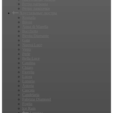
Ретро патроны
Ретро лампочки
Хрустальные люстры
Rugiada
Bijout
Aqua di Marella
Bacchetta
Benita Diamante
Gaia
Nuova Luce
Vetro
Perle
Bella Luce
Сatalina
Chiaro
Fiorella
Lucea
Lunaria
Astoria
Cascata
Candelaria
Fabrizia Diamond
Foglia
Ice Rain
Lorenza