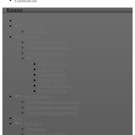
Каталог
РАСПРОДАЖА -50%
Best Sellers
PREMIUM
Люстры
Люстры подвесные
Люстры потолочные
Люстры на штанге
LOFT
Foucault's Orb
Odeon Glass
Spencer Hoop
Sputnik Light
Factory Filament
Filament Rope
Светильники
Светильники потолочные
Светильники подвесные
Светильники настенные
Бра
Доп свет
Торшеры
Настольные лампы