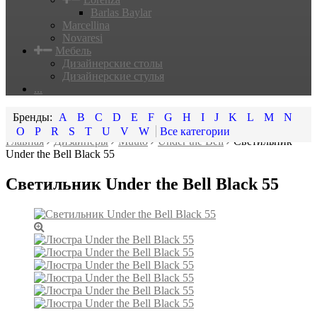
Barlas Baylar
Marcellina
Novaresi
Мебель
Дизайнерские столы
Дизайнерские стулья
...
A
B
C
D
E
F
G
H
I
J
K
L
M
N
O
P
R
S
T
U
V
W
Все категории
Главная
Дизайнеры
Muuto
Under the Bell
Светильник
Under the Bell Black 55
Светильник Under the Bell Black 55