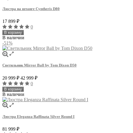
Люстра на штанге Cyntheris D80
17 899
₽
0
В корзину
В наличии
-51%
Светильник Mirror Ball by Tom Dixon D50
20 999
₽
42 999
₽
0
В корзину
В наличии
Люстра Eleganza Raffinata Silver Round I
81 999
₽