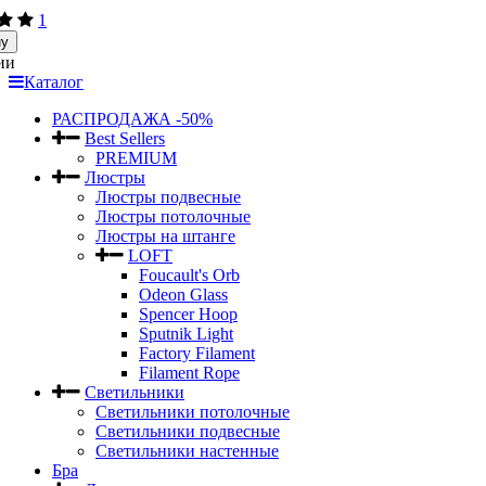
1
ну
ии
Каталог
РАСПРОДАЖА -50%
Best Sellers
PREMIUM
Люстры
Люстры подвесные
Люстры потолочные
Люстры на штанге
LOFT
Foucault's Orb
Odeon Glass
Spencer Hoop
Sputnik Light
Factory Filament
Filament Rope
Светильники
Светильники потолочные
Светильники подвесные
Светильники настенные
Бра