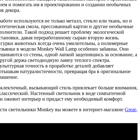
ем и помогать им в проектировании и создании необычных
в декора.
работе используются не только металл, стекло или ткань, но и
нтетическая смола, прессованный картон и другие необычные
полнители. Такой подход решает проблему экологической
становки, давая переработанному сырью вторую жизнь.
гурки животных всегда очень умилительны, а полимерные
езьянки в модели Monkey Wall Lamp особенно забавны. Они
ешиваются со стены, одной лапкой зацепившись за основание, а
другой держа светодиодную лампу теплого спектра.
ульптурная точность в проработке деталей добавляет
ртышкам натуралистичности, превращая бра в оригинальное
рашение.
эклектичный, вызывающий стиль привлекает больше внимания,
классический. Настенный светильник в виде симпатичной
ки оживит интерьер и придаст ему необходимый комфорт.
сти светильники Monkey вы можете в интернет-магазине
Great-