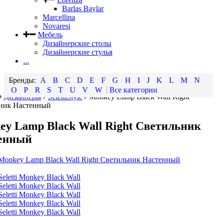
Barlas Baylar
Marcellina
Novaresi
Мебель
Дизайнерские столы
Дизайнерские стулья
...
A
B
C
D
E
F
G
H
I
J
K
L
M
N
O
P
R
S
T
U
V
W
Все категории
Дизайнеры
SelettiStyle
Monkey Lamp Black Wall Right
ник Настенный
ey Lamp Black Wall Right Светильник
енный