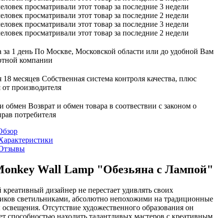
еловек просматривали этот товар за последние 3 недели
еловек просматривали этот товар за последние 2 недели
еловек просматривали этот товар за последние 3 недели
еловек просматривали этот товар за последние 2 недели
 за 1 день
По Москве, Московской области или до удобной Вам
ртной компании
 18 месяцев
Собственная система контроля качества, плюс
 от производителя
 и обмен
Возврат и обмен товара в соотвествии с законом о
прав потребителя
Обзор
Характеристики
Отзывы
Monkey Wall Lamp "Обезьяна с Лампой"
 креативный дизайнер не перестает удивлять своих
иков светильниками, абсолютно непохожими на традиционные
 освещения. Отсутствие художественного образования он
ет способностью находить талантливых мастеров с креативным