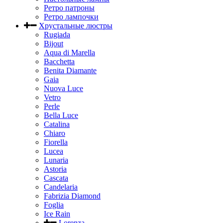
Ретро патроны
Ретро лампочки
Хрустальные люстры
Rugiada
Bijout
Aqua di Marella
Bacchetta
Benita Diamante
Gaia
Nuova Luce
Vetro
Perle
Bella Luce
Сatalina
Chiaro
Fiorella
Lucea
Lunaria
Astoria
Cascata
Candelaria
Fabrizia Diamond
Foglia
Ice Rain
Lorenza