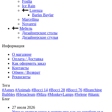
Foglia
Ice Rain
Lorenza
Barlas Baylar
Marcellina
Novaresi
Мебель
Дизайнерские столы
Дизайнерские стулья
Информация
О магазине
Оплата / Доставка
Как оформить заказ
Контакты
Обмен / Возврат
Реквизиты
Теги
#Agnes
#Animals
#Bocci 14
#Bocci 28
#Bocci 76
#Branching
Bubbles
#Heracleum
#Mizu
#MonkeyLamps
#Selene
#titanic
Блог
27 июля 2026
Умные светильники в интерьере: как не ошибиться в