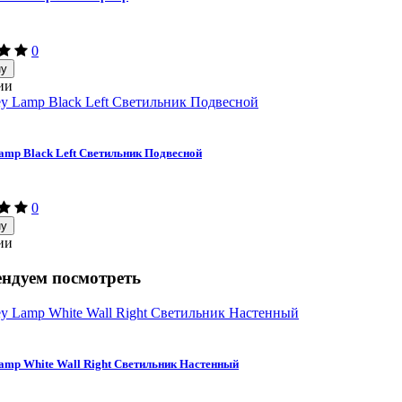
0
ну
ии
mp Black Left Светильник Подвесной
0
ну
ии
ндуем посмотреть
mp White Wall Right Светильник Настенный