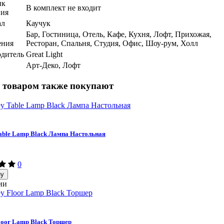
ик
В комплект не входит
ния
ал
Каучук
Бар, Гостиница, Отель, Кафе, Кухня, Лофт, Прихожая,
ения
Ресторан, Спальня, Студия, Офис, Шоу-рум, Холл
дитель
Great Light
Арт-Деко, Лофт
 товаром также покупают
able Lamp Black Лампа Настольная
0
ну
ии
loor Lamp Black Торшер