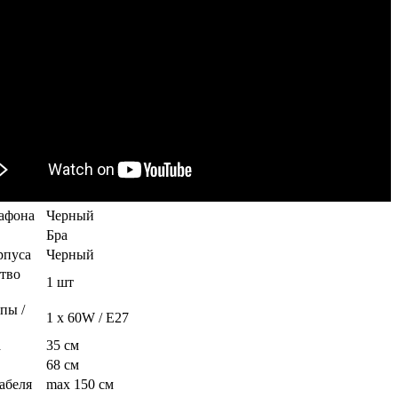
афона
Черный
Бра
рпуса
Черный
тво
1 шт
пы /
1 x 60W / E27
а
35 см
68 см
абеля
max 150 см