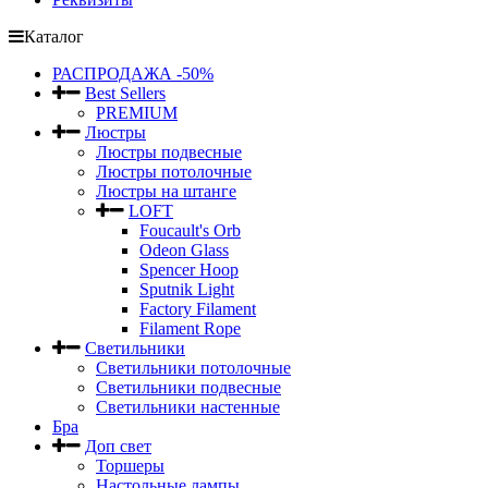
Каталог
РАСПРОДАЖА -50%
Best Sellers
PREMIUM
Люстры
Люстры подвесные
Люстры потолочные
Люстры на штанге
LOFT
Foucault's Orb
Odeon Glass
Spencer Hoop
Sputnik Light
Factory Filament
Filament Rope
Светильники
Светильники потолочные
Светильники подвесные
Светильники настенные
Бра
Доп свет
Торшеры
Настольные лампы