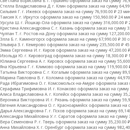
Светлана Борисовна Б. г. Пушкино оформила заказ на сумму 76,93
Стелла Владиславовна Д. г. Клин оформила заказ на сумму 64,990
Сильвия Г. г. Ижевск оформила заказ на сумму 76,930.00 ₽ 23 мин
Таисия Х. г. Иркутск оформила заказ на сумму 150,960.00 ₽ 24 ми
Урсула Ш. г. Йошкар-Ола оформила заказ на сумму 316,000.00 ₽ 
Кристина Александровна С. г. Казань оформила заказ на сумму 33
Чулпан Т. г. Ростов-на-Дону оформила заказ на сумму 127,200.00 
Элла Б. г. Каменогорск оформила заказ на сумму 67,990.00 ₽ 30 с
Эльвира З. г. Кемерово оформила заказ на сумму 235,500.00 ₽ 45 
Эмма Сергеевна И. г. Киров оформила заказ на сумму 47,200.00 ₽
Изольда Ю. г. Кировоград оформила заказ на сумму 18,300.00 ₽ 1
Юлиана Сергеевна А. г. Кировск оформила заказ на сумму 55,600.
Яна Юрьевна Г. г. Климово оформила заказ на сумму 119,900.00 ₽
Татьяна Викторовна С. г. Когалым оформила заказ на сумму 89,99
Марина Павловна В. г. Коломна оформила заказ на сумму 44,970.
Рада Ибрагимовна О. г. Комсомольск-на-Амуре оформила заказ на
Серафима Трифимовна И. г. Конаково оформила заказ на сумму 16
Алиса Владиславовна А. г. Копейск оформила заказ на сумму 35,2
Вероника Викторовна И. г. Рязань оформила заказ на сумму 59,96
Евгения Алаксандровна О. г. Красноармейск оформила заказ на су
Дарья Александровна Г. г. Псков оформила заказ на сумму 69,140.
Александра Михайловна У. г. Саратов оформила заказ на сумму 33
Вера Семеновна Р. г. Тверь оформила заказ на сумму 35,230.00 ₽ 
Анна Михайловна Х. г. Оренбург оформила заказ на сумму 982,400