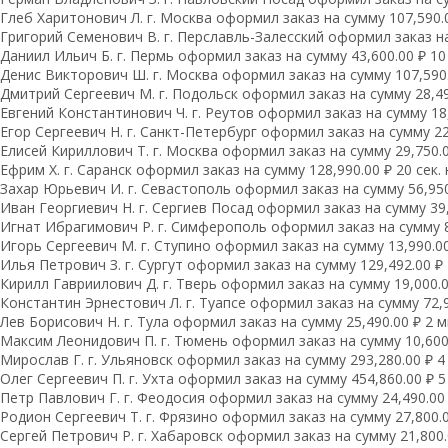
Глеб Харитонович Л. г. Москва оформил заказ на сумму 107,590.0
Григорий Семенович В. г. Перславль-Залесский оформил заказ на 
Даниил Ильич Б. г. Пермь оформил заказ на сумму 43,600.00 ₽ 10 
Денис Викторович Ш. г. Москва оформил заказ на сумму 107,590.0
Дмитрий Сергеевич М. г. Подольск оформил заказ на сумму 28,490
Евгений Константинович Ч. г. Реутов оформил заказ на сумму 18,
Егор Сергеевич Н. г. Санкт-Петербург оформил заказ на сумму 22,
Елисей Кириллович Т. г. Москва оформил заказ на сумму 29,750.0
Ефрим Х. г. Саранск оформил заказ на сумму 128,990.00 ₽ 20 сек.
Захар Юрьевич И. г. Севастополь оформил заказ на сумму 56,950.
Иван Георгиевич Н. г. Сергиев Посад оформил заказ на сумму 39,1
Игнат Ибрагимович Р. г. Симферополь оформил заказ на сумму 8,
Игорь Сергеевич М. г. Ступино оформил заказ на сумму 13,990.00
Илья Петрович З. г. Сургут оформил заказ на сумму 129,492.00 ₽ 
Кирилл Гавриилович Д. г. Тверь оформил заказ на сумму 19,000.00
Константин Эрнестович Л. г. Туапсе оформил заказ на сумму 72,9
Лев Борисович Н. г. Тула оформил заказ на сумму 25,490.00 ₽ 2 м
Максим Леонидович П. г. Тюмень оформил заказ на сумму 10,600.
Мирослав Г. г. Ульяновск оформил заказ на сумму 293,280.00 ₽ 4
Олег Сергеевич П. г. Ухта оформил заказ на сумму 454,860.00 ₽ 5
Петр Павлович Г. г. Феодосия оформил заказ на сумму 24,490.00 
Родион Сергеевич Т. г. Фрязино оформил заказ на сумму 27,800.0
Сергей Петрович Р. г. Хабаровск оформил заказ на сумму 21,800.