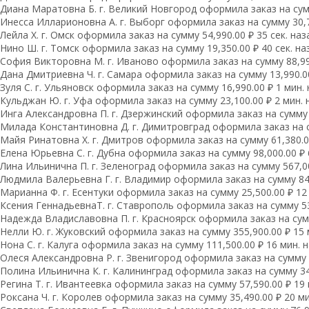
Диана Маратовна Б. г. Великий Новгород оформила заказ на сумм
Инесса Илларионовна А. г. Выборг оформила заказ на сумму 30,75
Лейла Х. г. Омск оформила заказ на сумму 54,990.00 ₽ 35 сек. наз
Нино Ш. г. Томск оформила заказ на сумму 19,350.00 ₽ 40 сек. на
София Викторовна М. г. Иваново оформила заказ на сумму 88,990
Дана Дмитриевна Ч. г. Самара оформила заказ на сумму 13,990.00
Зуля С. г. Ульяновск оформила заказ на сумму 16,990.00 ₽ 1 мин.
Кульджан Ю. г. Уфа оформила заказ на сумму 23,100.00 ₽ 2 мин. 
Инга Александровна П. г. Дзержинский оформила заказ на сумму 6
Милада Константиновна Д. г. Димитровград оформила заказ на су
Майя Ринатовна Х. г. Дмитров оформила заказ на сумму 61,380.00
Елена Юрьевна С. г. Дубна оформила заказ на сумму 98,000.00 ₽ 
Лина Ильинична П. г. Зеленоград оформила заказ на сумму 567,00
Людмила Валерьевна Г. г. Владимир оформила заказ на сумму 84,
Марианна Ф. г. Есентуки оформила заказ на сумму 25,500.00 ₽ 12
Ксения ГеннадьевнаТ. г. Ставрополь оформила заказ на сумму 53
Надежда Владиславовна П. г. Красноярск оформила заказ на сумм
Нелли Ю. г. Жуковский оформила заказ на сумму 355,900.00 ₽ 15 
Нона С. г. Калуга оформила заказ на сумму 111,500.00 ₽ 16 мин. 
Олеся Александровна Р. г. Звенигород оформила заказ на сумму 1
Полина Ильинична К. г. Калининград оформила заказ на сумму 34,
Регина Т. г. Ивантеевка оформила заказ на сумму 57,590.00 ₽ 19 
Роксана Ч. г. Королев оформила заказ на сумму 35,490.00 ₽ 20 ми