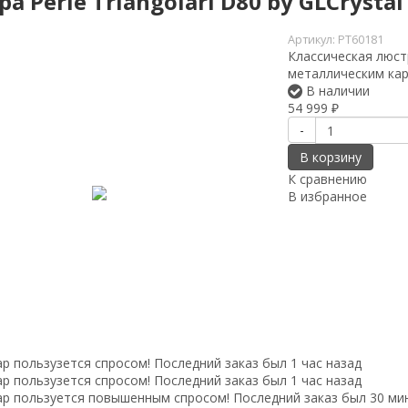
а Perle Triangolari D80 by GLCrystal
Артикул:
PT60181
Классическая люст
металлическим кар
В наличии
54 999
₽
-
В корзину
К сравнению
В избранное
р пользузется спросом! Последний заказ был 1 час назад
р пользузется спросом! Последний заказ был 1 час назад
р пользуется повышенным спросом! Последний заказ был 30 ми