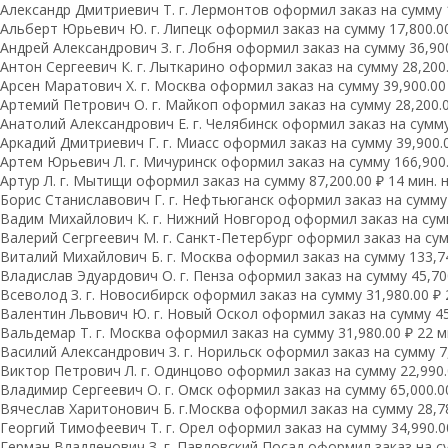
Александр Дмитриевич Т. г. Лермонтов оформил заказ на сумму 1
Альберт Юрьевич Ю. г. Липецк оформил заказ на сумму 17,800.00
Андрей Александрович З. г. Лобня оформил заказ на сумму 36,900
Антон Сергеевич К. г. Лыткарино оформил заказ на сумму 28,200.
Арсен Маратович Х. г. Москва оформил заказ на сумму 39,900.00 
Артемий Петрович О. г. Майкоп оформил заказ на сумму 28,200.0
Анатолий Александрович Е. г. Челябинск оформил заказ на сумму 
Аркадий Дмитриевич Г. г. Миасс оформил заказ на сумму 39,900.0
Артем Юрьевич Л. г. Мичуринск оформил заказ на сумму 166,900.
Артур Л. г. Мытищи оформил заказ на сумму 87,200.00 ₽ 14 мин. 
Борис Станиславович Г. г. Нефтьюганск оформил заказ на сумму 
Вадим Михайлович К. г. Нижний Новгород оформил заказ на сумму
Валерий Сегргеевич М. г. Санкт-Петербург оформил заказ на сумм
Виталий Михайлович Б. г. Москва оформил заказ на сумму 133,74
Владислав Эдуардович О. г. Пенза оформил заказ на сумму 45,700
Всеволод З. г. Новосибирск оформил заказ на сумму 31,980.00 ₽ 
Валентин Львович Ю. г. Новый Оскол оформил заказ на сумму 45,
Вальдемар Т. г. Москва оформил заказ на сумму 31,980.00 ₽ 22 м
Василий Александрович З. г. Норильск оформил заказ на сумму 7,
Виктор Петрович Л. г. Одинцово оформил заказ на сумму 22,990.
Владимир Сергеевич О. г. Омск оформил заказ на сумму 65,000.00
Вячеслав Харитонович Б. г.Москва оформил заказ на сумму 28,78
Георгий Тимофеевич Т. г. Орел оформил заказ на сумму 34,990.00
Герман Владленович З. г. Павловский Посад оформил заказ на сум