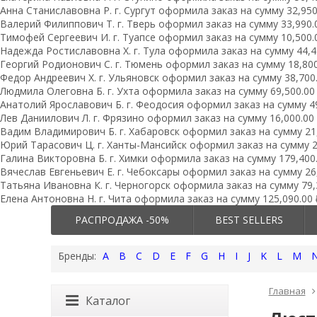
Анна Станиславовна Р. г. Сургут оформила заказ на сумму 32,950.
Валерий Филиппович Т. г. Тверь оформил заказ на сумму 33,990.0
Тимофей Сергеевич И. г. Туапсе оформил заказ на сумму 10,500.0
Надежда Ростиславовна Х. г. Тула оформила заказ на сумму 44,49
Георгий Родионович С. г. Тюмень оформил заказ на сумму 18,800.
Федор Андреевич Х. г. Ульяновск оформил заказ на сумму 38,700.
Людмила Олеговна Б. г. Ухта оформила заказ на сумму 69,500.00 
Анатолий Ярославович Б. г. Феодосия оформил заказ на сумму 49,
Лев Даниилович Л. г. Фрязино оформил заказ на сумму 16,000.00 
Вадим Владимирович Б. г. Хабаровск оформил заказ на сумму 21,
Юрий Тарасович Ц. г. Ханты-Мансийск оформил заказ на сумму 29
Галина Викторовна Б. г. Химки оформила заказ на сумму 179,400.
Вячеслав Евгеньевич Е. г. Чебоксары оформил заказ на сумму 26,
Татьяна Ивановна К. г. Черногорск оформила заказ на сумму 79,3
Елена Антоновна Н. г. Чита оформила заказ на сумму 125,090.00 
РАСПРОДАЖА -50%
BEST SELLERS
A
B
C
D
E
F
G
H
I
J
K
L
M
Главная
Каталог