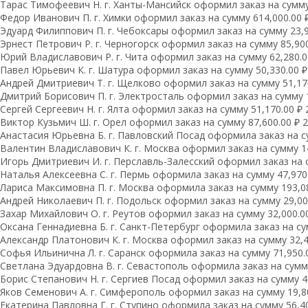
Тарас Тимофеевич Н. г. Ханты-Мансийск оформил заказ на сумму 
Федор Иванович П. г. Химки оформил заказ на сумму 614,000.00 ₽
Эдуард Филиппович П. г. Чебоксары оформил заказ на сумму 23,9
Эрнест Петрович Р. г. Черногорск оформил заказ на сумму 85,900
Юрий Владиславович Р. г. Чита оформил заказ на сумму 62,280.00
Павел Юрьевич К. г. Шатура оформил заказ на сумму 50,330.00 ₽
Андрей Дмитриевич Т. г. Щелково оформил заказ на сумму 51,170
Дмитрий Борисович П. г. Электросталь оформил заказ на сумму 1
Сергей Сергеевич Н. г. Ялта оформил заказ на сумму 51,170.00 ₽ 
Виктор Кузьмич Ш. г. Орел оформил заказ на сумму 87,600.00 ₽ 2
Анастасия Юрьевна Б. г. Павловский Посад оформила заказ на су
Валентин Владиславович К. г. Москва оформил заказ на сумму 14
Игорь Дмитриевич И. г. Перславль-Залесский оформил заказ на с
Наталья Алексеевна С. г. Пермь оформила заказ на сумму 47,970.
Лариса Максимовна П. г. Москва оформила заказ на сумму 193,08
Андрей Николаевич П. г. Подольск оформил заказ на сумму 29,000
Захар Михайлович О. г. Реутов оформил заказ на сумму 32,000.00
Оксана Геннадиевна Б. г. Санкт-Петербург оформила заказ на сум
Александр Платонович К. г. Москва оформил заказ на сумму 32,49
Софья Ильинична Л. г. Саранск оформила заказ на сумму 71,950.0
Светлана Эдуардовна В. г. Севастополь оформила заказ на сумму 
Борис Степанович Н. г. Сергиев Посад оформил заказ на сумму 46
Яков Семенович А. г. Симферополь оформил заказ на сумму 19,80
Екатерина Павловна Г. г. Ступино оформила заказ на сумму 56,40