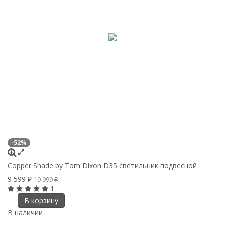
-52%
Copper Shade by Tom Dixon D35 светильник подвесной
9 599
19 999
₽
₽
1
В корзину
В наличии