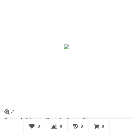
Люстра Loft Vintage Chandelier Camino 24
0
0
0
0
55 999
₽