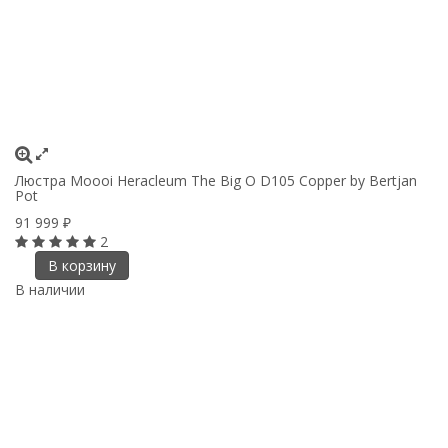
Люстра Moooi Heracleum The Big O D105 Copper by Bertjan
Pot
91 999
₽
2
В корзину
В наличии