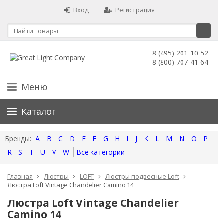
Вход
Регистрация
8 (495) 201-10-52
8 (800) 707-41-64
Меню
Каталог
A
B
C
D
E
F
G
H
I
J
K
L
M
N
O
P
R
S
T
U
V
W
Все категории
Главная
Люстры
LOFT
Люстры подвесные Loft
Люстра Loft Vintage Chandelier Camino 14
Люстра Loft Vintage Chandelier
Camino 14