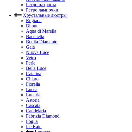
Ретро патроны
Ретро лампочки
Хрустальные люстры
Rugiada
Bijout
Aqua di Marella
Bacchetta
Benita Diamante
Gaia
Nuova Luce
Vetro
Perle
Bella Luce
Сatalina
Chiaro
Fiorella
Lucea
Lunaria
Astoria
Cascata
Candelaria
Fabrizia Diamond
Foglia
Ice Rain
Lorenza