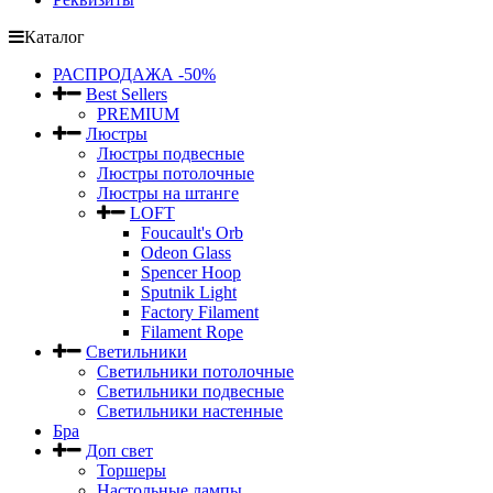
Каталог
РАСПРОДАЖА -50%
Best Sellers
PREMIUM
Люстры
Люстры подвесные
Люстры потолочные
Люстры на штанге
LOFT
Foucault's Orb
Odeon Glass
Spencer Hoop
Sputnik Light
Factory Filament
Filament Rope
Светильники
Светильники потолочные
Светильники подвесные
Светильники настенные
Бра
Доп свет
Торшеры
Настольные лампы