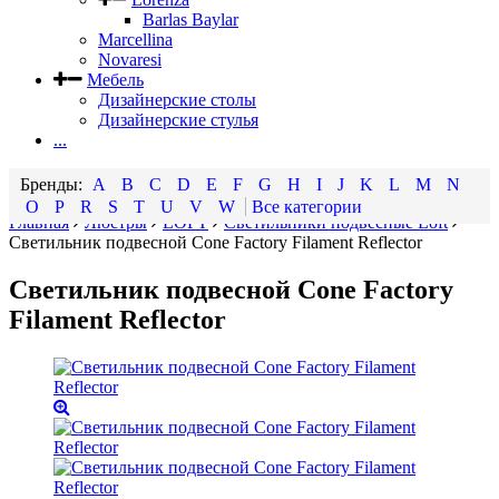
Barlas Baylar
Marcellina
Novaresi
Мебель
Дизайнерские столы
Дизайнерские стулья
...
A
B
C
D
E
F
G
H
I
J
K
L
M
N
O
P
R
S
T
U
V
W
Все категории
Главная
Люстры
LOFT
Светильники подвесные Loft
Светильник подвесной Cone Factory Filament Reflector
Светильник подвесной Cone Factory
Filament Reflector