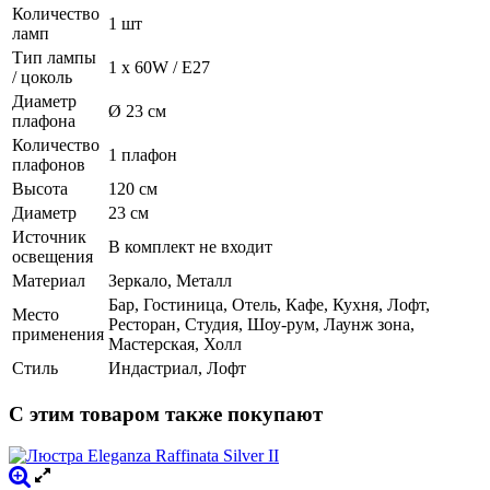
Количество
1 шт
ламп
Тип лампы
1 x 60W / E27
/ цоколь
Диаметр
Ø 23 см
плафона
Количество
1 плафон
плафонов
Высота
120 см
Диаметр
23 см
Источник
В комплект не входит
освещения
Материал
Зеркало, Металл
Бар, Гостиница, Отель, Кафе, Кухня, Лофт,
Место
Ресторан, Студия, Шоу-рум, Лаунж зона,
применения
Мастерская, Холл
Стиль
Индастриал, Лофт
С этим товаром также покупают