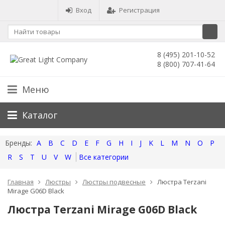
Вход
Регистрация
8 (495) 201-10-52
8 (800) 707-41-64
Меню
Каталог
A
B
C
D
E
F
G
H
I
J
K
L
M
N
O
P
R
S
T
U
V
W
Все категории
Главная
Люстры
Люстры подвесные
Люстра Terzani
Mirage G06D Black
Люстра Terzani Mirage G06D Black