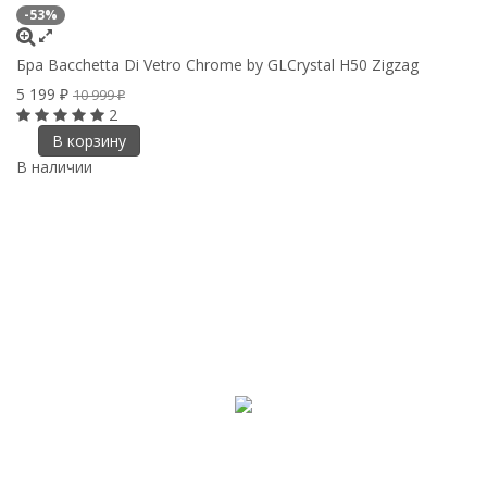
-53%
Бра Bacchetta Di Vetro Chrome by GLCrystal H50 Zigzag
5 199
10 999
₽
₽
2
В корзину
В наличии