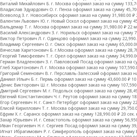
Виталий Михайлович Б. г. Москва оформил заказ на сумму 133,74
Владислав Эдуардович О. г. Пенза оформил заказ на сумму 45,700
Всеволод З. г. Новосибирск оформил заказ на сумму 31,980.00 ₽ 
Валентин Львович Ю. г. Новый Оскол оформил заказ на сумму 45,
Вальдемар Т. г. Москва оформил заказ на сумму 31,980.00 ₽ 22 м
Василий Александрович З. г. Норильск оформил заказ на сумму 7,
Виктор Петрович Л. г. Одинцово оформил заказ на сумму 22,990.
Владимир Сергеевич О. г. Омск оформил заказ на сумму 65,000.00
Вячеслав Харитонович Б. г.Москва оформил заказ на сумму 28,78
Георгий Тимофеевич Т. г. Орел оформил заказ на сумму 34,990.00
Герман Владленович З. г. Павловский Посад оформил заказ на сум
Глеб Харитонович Л. г. Москва оформил заказ на сумму 107,590.0
Григорий Семенович В. г. Перславль-Залесский оформил заказ на 
Даниил Ильич Б. г. Пермь оформил заказ на сумму 43,600.00 ₽ 10 
Денис Викторович Ш. г. Москва оформил заказ на сумму 107,590.0
Дмитрий Сергеевич М. г. Подольск оформил заказ на сумму 28,490
Евгений Константинович Ч. г. Реутов оформил заказ на сумму 18,
Егор Сергеевич Н. г. Санкт-Петербург оформил заказ на сумму 22,
Елисей Кириллович Т. г. Москва оформил заказ на сумму 29,750.0
Ефрим Х. г. Саранск оформил заказ на сумму 128,990.00 ₽ 20 сек.
Захар Юрьевич И. г. Севастополь оформил заказ на сумму 56,950.
Иван Георгиевич Н. г. Сергиев Посад оформил заказ на сумму 39,1
Игнат Ибрагимович Р. г. Симферополь оформил заказ на сумму 8,