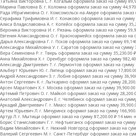
Татьяна Викторовна С. г. Когалым оформила заказ на сумму 89,99
Марина Павловна В. г. Коломна оформила заказ на сумму 44,970.
Рада Ибрагимовна О. г. Комсомольск-на-Амуре оформила заказ на
Серафима Трифимовна И. г. Конаково оформила заказ на сумму 16
Алиса Владиславовна А. г. Копейск оформила заказ на сумму 35,2
Вероника Викторовна И. г. Рязань оформила заказ на сумму 59,96
Евгения Алаксандровна О. г. Красноармейск оформила заказ на су
Дарья Александровна Г. г. Псков оформила заказ на сумму 69,140.
Александра Михайловна У. г. Саратов оформила заказ на сумму 33
Вера Семеновна Р. г. Тверь оформила заказ на сумму 35,230.00 ₽ 
Анна Михайловна Х. г. Оренбург оформила заказ на сумму 982,400
Александр Дмитриевич Т. г. Лермонтов оформил заказ на сумму 1
Альберт Юрьевич Ю. г. Липецк оформил заказ на сумму 17,800.00
Андрей Александрович З. г. Лобня оформил заказ на сумму 36,900
Антон Сергеевич К. г. Лыткарино оформил заказ на сумму 28,200.
Арсен Маратович Х. г. Москва оформил заказ на сумму 39,900.00 
Артемий Петрович О. г. Майкоп оформил заказ на сумму 28,200.0
Анатолий Александрович Е. г. Челябинск оформил заказ на сумму 
Аркадий Дмитриевич Г. г. Миасс оформил заказ на сумму 39,900.0
Артем Юрьевич Л. г. Мичуринск оформил заказ на сумму 166,900.
Артур Л. г. Мытищи оформил заказ на сумму 87,200.00 ₽ 14 мин. 
Борис Станиславович Г. г. Нефтьюганск оформил заказ на сумму 
Вадим Михайлович К. г. Нижний Новгород оформил заказ на сумму
Валерий Сегргеевич М. г. Санкт-Петербург оформил заказ на сумм