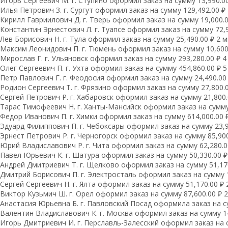
Игорь Сергеевич М. г. Ступино оформил заказ на сумму 13,990.00
Илья Петрович З. г. Сургут оформил заказ на сумму 129,492.00 ₽ 
Кирилл Гавриилович Д. г. Тверь оформил заказ на сумму 19,000.00
Константин Эрнестович Л. г. Туапсе оформил заказ на сумму 72,9
Лев Борисович Н. г. Тула оформил заказ на сумму 25,490.00 ₽ 2 м
Максим Леонидович П. г. Тюмень оформил заказ на сумму 10,600.
Мирослав Г. г. Ульяновск оформил заказ на сумму 293,280.00 ₽ 4
Олег Сергеевич П. г. Ухта оформил заказ на сумму 454,860.00 ₽ 5
Петр Павлович Г. г. Феодосия оформил заказ на сумму 24,490.00 
Родион Сергеевич Т. г. Фрязино оформил заказ на сумму 27,800.0
Сергей Петрович Р. г. Хабаровск оформил заказ на сумму 21,800.
Тарас Тимофеевич Н. г. Ханты-Мансийск оформил заказ на сумму 
Федор Иванович П. г. Химки оформил заказ на сумму 614,000.00 ₽
Эдуард Филиппович П. г. Чебоксары оформил заказ на сумму 23,9
Эрнест Петрович Р. г. Черногорск оформил заказ на сумму 85,900
Юрий Владиславович Р. г. Чита оформил заказ на сумму 62,280.00
Павел Юрьевич К. г. Шатура оформил заказ на сумму 50,330.00 ₽
Андрей Дмитриевич Т. г. Щелково оформил заказ на сумму 51,170
Дмитрий Борисович П. г. Электросталь оформил заказ на сумму 1
Сергей Сергеевич Н. г. Ялта оформил заказ на сумму 51,170.00 ₽ 
Виктор Кузьмич Ш. г. Орел оформил заказ на сумму 87,600.00 ₽ 2
Анастасия Юрьевна Б. г. Павловский Посад оформила заказ на су
Валентин Владиславович К. г. Москва оформил заказ на сумму 14
Игорь Дмитриевич И. г. Перславль-Залесский оформил заказ на с