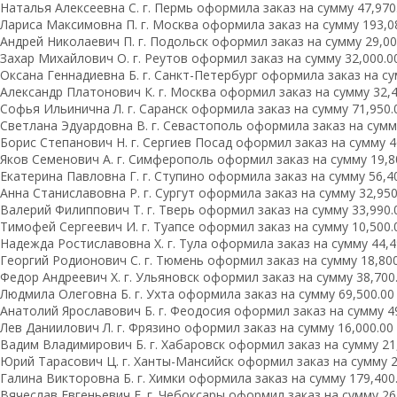
Наталья Алексеевна С. г. Пермь оформила заказ на сумму 47,970.
Лариса Максимовна П. г. Москва оформила заказ на сумму 193,08
Андрей Николаевич П. г. Подольск оформил заказ на сумму 29,000
Захар Михайлович О. г. Реутов оформил заказ на сумму 32,000.00
Оксана Геннадиевна Б. г. Санкт-Петербург оформила заказ на сум
Александр Платонович К. г. Москва оформил заказ на сумму 32,49
Софья Ильинична Л. г. Саранск оформила заказ на сумму 71,950.0
Светлана Эдуардовна В. г. Севастополь оформила заказ на сумму 
Борис Степанович Н. г. Сергиев Посад оформил заказ на сумму 46
Яков Семенович А. г. Симферополь оформил заказ на сумму 19,80
Екатерина Павловна Г. г. Ступино оформила заказ на сумму 56,40
Анна Станиславовна Р. г. Сургут оформила заказ на сумму 32,950.
Валерий Филиппович Т. г. Тверь оформил заказ на сумму 33,990.0
Тимофей Сергеевич И. г. Туапсе оформил заказ на сумму 10,500.0
Надежда Ростиславовна Х. г. Тула оформила заказ на сумму 44,49
Георгий Родионович С. г. Тюмень оформил заказ на сумму 18,800.
Федор Андреевич Х. г. Ульяновск оформил заказ на сумму 38,700.
Людмила Олеговна Б. г. Ухта оформила заказ на сумму 69,500.00 
Анатолий Ярославович Б. г. Феодосия оформил заказ на сумму 49,
Лев Даниилович Л. г. Фрязино оформил заказ на сумму 16,000.00 
Вадим Владимирович Б. г. Хабаровск оформил заказ на сумму 21,
Юрий Тарасович Ц. г. Ханты-Мансийск оформил заказ на сумму 29
Галина Викторовна Б. г. Химки оформила заказ на сумму 179,400.
Вячеслав Евгеньевич Е. г. Чебоксары оформил заказ на сумму 26,