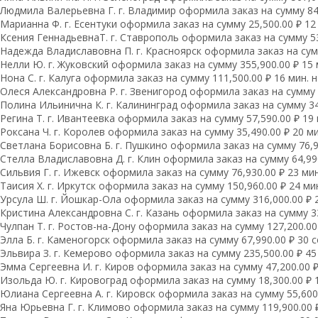
Людмила Валерьевна Г. г. Владимир оформила заказ на сумму 84,
Марианна Ф. г. Есентуки оформила заказ на сумму 25,500.00 ₽ 12
Ксения ГеннадьевнаТ. г. Ставрополь оформила заказ на сумму 53
Надежда Владиславовна П. г. Красноярск оформила заказ на сумм
Нелли Ю. г. Жуковский оформила заказ на сумму 355,900.00 ₽ 15 
Нона С. г. Калуга оформила заказ на сумму 111,500.00 ₽ 16 мин. 
Олеся Александровна Р. г. Звенигород оформила заказ на сумму 1
Полина Ильинична К. г. Калининград оформила заказ на сумму 34,
Регина Т. г. Ивантеевка оформила заказ на сумму 57,590.00 ₽ 19 
Роксана Ч. г. Королев оформила заказ на сумму 35,490.00 ₽ 20 ми
Светлана Борисовна Б. г. Пушкино оформила заказ на сумму 76,93
Стелла Владиславовна Д. г. Клин оформила заказ на сумму 64,990
Сильвия Г. г. Ижевск оформила заказ на сумму 76,930.00 ₽ 23 мин
Таисия Х. г. Иркутск оформила заказ на сумму 150,960.00 ₽ 24 ми
Урсула Ш. г. Йошкар-Ола оформила заказ на сумму 316,000.00 ₽ 
Кристина Александровна С. г. Казань оформила заказ на сумму 33
Чулпан Т. г. Ростов-на-Дону оформила заказ на сумму 127,200.00 
Элла Б. г. Каменогорск оформила заказ на сумму 67,990.00 ₽ 30 с
Эльвира З. г. Кемерово оформила заказ на сумму 235,500.00 ₽ 45 
Эмма Сергеевна И. г. Киров оформила заказ на сумму 47,200.00 ₽
Изольда Ю. г. Кировоград оформила заказ на сумму 18,300.00 ₽ 1
Юлиана Сергеевна А. г. Кировск оформила заказ на сумму 55,600.
Яна Юрьевна Г. г. Климово оформила заказ на сумму 119,900.00 ₽