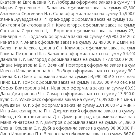
Екатерина Евгеньевна Р. г. Люберцы оформила заказ на сумму 11,
Мария Сергеевна H. г. Балашиха оформила заказ на сумму 42,300.
Анжелика Сергеевна Н. г. Сочи оформила заказ на сумму 15,900.0
Жанна Эдуардовна Л. г. Краснодар оформила заказ на сумму 103,5
Виктория Викторовна Я. г. Красногорск оформила заказ на сумму 
Снежанна Сергеевна Ц. г. Воронеж оформила заказ на сумму 27,6
Эльвира Н. г. Подольск оформила заказ на сумму 49,990.00 ₽ 20 с
Рената Х. г. Анапа оформила заказ на сумму 32,490.00 ₽ 2 мин. н
Валентина Александровна С. г. Климовск оформила заказ на сумм
Галина Петровна Ш. г. Балаково оформила заказ на сумму 54,400.
Даниэла Т. г. Белгород оформила заказ на сумму 177,040.00 ₽ 20 
Диана Маратовна Б. г. Великий Новгород оформила заказ на сумм
Инесса Илларионовна А. г. Выборг оформила заказ на сумму 30,75
Лейла Х. г. Омск оформила заказ на сумму 54,990.00 ₽ 35 сек. наз
Нино Ш. г. Томск оформила заказ на сумму 19,350.00 ₽ 40 сек. на
София Викторовна М. г. Иваново оформила заказ на сумму 88,990
Дана Дмитриевна Ч. г. Самара оформила заказ на сумму 13,990.00
Зуля С. г. Ульяновск оформила заказ на сумму 16,990.00 ₽ 1 мин.
Кульджан Ю. г. Уфа оформила заказ на сумму 23,100.00 ₽ 2 мин. 
Инга Александровна П. г. Дзержинский оформила заказ на сумму 6
Милада Константиновна Д. г. Димитровград оформила заказ на су
Майя Ринатовна Х. г. Дмитров оформила заказ на сумму 61,380.00
Елена Юрьевна С. г. Дубна оформила заказ на сумму 98,000.00 ₽ 
Лина Ильинична П. г. Зеленоград оформила заказ на сумму 567,00