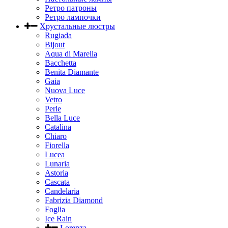
Ретро патроны
Ретро лампочки
Хрустальные люстры
Rugiada
Bijout
Aqua di Marella
Bacchetta
Benita Diamante
Gaia
Nuova Luce
Vetro
Perle
Bella Luce
Сatalina
Chiaro
Fiorella
Lucea
Lunaria
Astoria
Cascata
Candelaria
Fabrizia Diamond
Foglia
Ice Rain
Lorenza