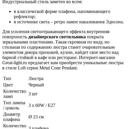
Индустриальный стиль заметен во всем:
в классической форме плафона, напоминающего
рефлектор;
в источнике света – ретро лампе накаливания Эдисона.
Для усиления светоотражающего эффекта внутренняя
поверхность
дизайнерского светильника
покрыта
зеркальными пластинами. Такая скромная по виду, но
стильная по содержанию люстра станет очаровательным
элементом декора прихожей, кухни, найдет свое место над
барной стойкой в кафе или ресторане. Интернет-магазин
Great-light.ru предлагает вам приобрести уникальные люстры
в стиле Loft серии Metal Cone Pendant.
Тип
Люстра
Цвет
Черный
Количество
3 шт
ламп
Тип лампы
3 x 60W / E27
/ цоколь
Диаметр
Ø 23 см
плафона
Количество
3 плафона