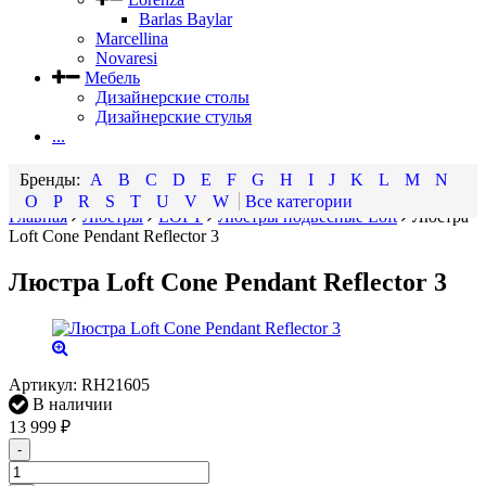
Barlas Baylar
Marcellina
Novaresi
Мебель
Дизайнерские столы
Дизайнерские стулья
...
A
B
C
D
E
F
G
H
I
J
K
L
M
N
O
P
R
S
T
U
V
W
Все категории
Главная
Люстры
LOFT
Люстры подвесные Loft
Люстра
Loft Cone Pendant Reflector 3
Люстра Loft Cone Pendant Reflector 3
Артикул:
RH21605
В наличии
13 999
₽
-