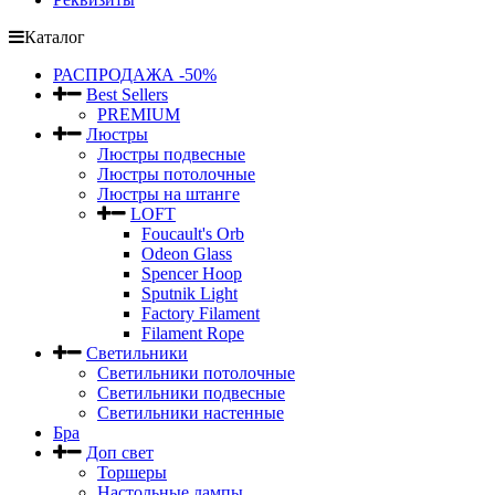
Каталог
РАСПРОДАЖА -50%
Best Sellers
PREMIUM
Люстры
Люстры подвесные
Люстры потолочные
Люстры на штанге
LOFT
Foucault's Orb
Odeon Glass
Spencer Hoop
Sputnik Light
Factory Filament
Filament Rope
Светильники
Светильники потолочные
Светильники подвесные
Светильники настенные
Бра
Доп свет
Торшеры
Настольные лампы