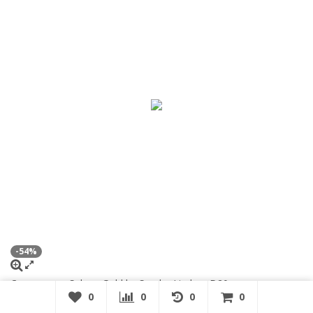
-54%
Светильник Selene Gold by Sandra Lindner D20
0
0
0
0
4 599
9 999
₽
₽