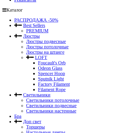
Каталог
РАСПРОДАЖА -50%
Best Sellers
PREMIUM
Люстры
Люстры подвесные
Люстры потолочные
Люстры на штанге
LOFT
Foucault's Orb
Odeon Glass
Spencer Hoop
Sputnik Light
Factory Filament
Filament Rope
Светильники
Светильники потолочные
Светильники подвесные
Светильники настенные
Бра
Доп свет
Торшеры
Настольные лампы