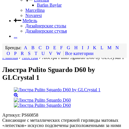
Barlas Baylar
Marcellina
Novaresi
Мебель
Дизайнерские столы
Дизайнерские стулья
...
A
B
C
D
E
F
G
H
I
J
K
L
M
N
O
P
R
S
T
U
V
W
Все категории
Главная
Люстры
Люстра Pulito Sguardo D60 by GLCrystal 1
Люстра Pulito Sguardo D60 by
GLCrystal 1
Артикул:
PS60858
Свисающие с металлических стержней гирлянды матовых
«лепестков» искусно подсвечены расположенными за ними