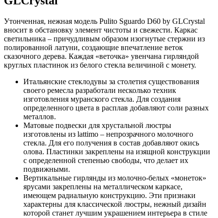
GLCrystal
Утонченная, нежная модель Pulito Sguardo D60 by GLCrystal
вносит в обстановку элемент чистоты и свежести. Каркас
светильника – причудливым образом изогнутые стержни из
полированной латуни, создающие впечатление веток
сказочного дерева. Каждая «веточка» увенчана гирляндой
круглых пластинок из белого стекла величиной с монету.
Итальянские стеклодувы за столетия существования
своего ремесла разработали несколько техник
изготовления муранского стекла. Для создания
определенного цвета в расплав добавляют соли разных
металлов.
Матовые подвески для хрустальной люстры
изготовлены из lattimo – непрозрачного молочного
стекла. Для его получения в состав добавляют окись
олова. Пластинки закреплены на изящной конструкции
с определенной степенью свободы, что делает их
подвижными.
Вертикальные гирлянды из молочно-белых «монеток»
ярусами закреплены на металлическом каркасе,
имеющем радиальную конструкцию. Эти признаки
характерны для классической люстры, нежный дизайн
которой станет лучшим украшением интерьера в стиле