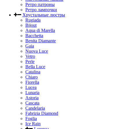
Ретро патроны
Ретро лампочки
Хрустальные люстры
Rugiada
Bijout
Aqua di Marella
Bacchetta
Benita Diamante
Gaia
Nuova Luce
Vetro
Perle
Bella Luce
Сatalina
Chiaro
Fiorella
Lucea
Lunaria
Astoria
Cascata
Candelaria
Fabrizia Diamond
Foglia
Ice Rain
Lorenza